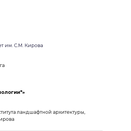
 им. С.М. Кирова
га
нологии"»
титута ландшафтной архитектуры,
Кирова